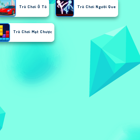
Trò Chơi Ô Tô
Trò Chơi Người Que
Trò Chơi Mạt Chược