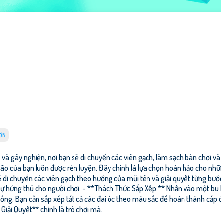
ƠN
vị và gây nghiện, nơi bạn sẽ di chuyển các viên gạch, làm sạch bàn chơi v
o của bạn luôn được rèn luyện. Đây chính là lựa chọn hoàn hảo cho những 
 di chuyển các viên gạch theo hướng của mũi tên và giải quyết từng bước
ự hứng thú cho người chơi. - **Thách Thức Sắp Xếp:** Nhấn vào một bu lô
g. Bạn cần sắp xếp tất cả các đai ốc theo màu sắc để hoàn thành cấp độ. N
iải Quyết** chính là trò chơi mà.