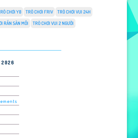
RÒ CHƠI Y8
TRÒ CHƠI FRIV
TRÒ CHƠI VUI 24H
ƠI RẮN SĂN MỒI
TRÒ CHƠI VUI 2 NGƯỜI
 2026
Elements