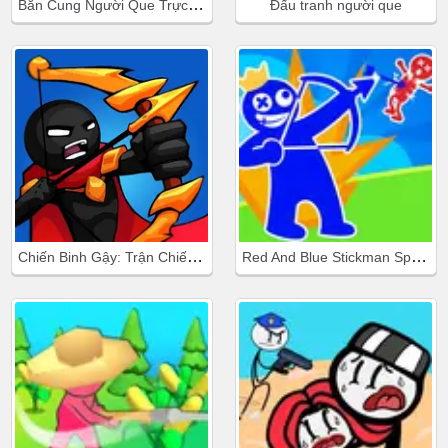
Bắn Cung Người Que Trực Tuyến
Đấu tranh người que
Chiến Binh Gậy: Trận Chiến Mới
Red And Blue Stickman Spy Puzzle