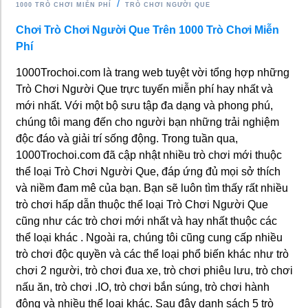
1000 TRÒ CHƠI MIỄN PHÍ
TRÒ CHƠI NGƯỜI QUE
Chơi Trò Chơi Người Que Trên 1000 Trò Chơi Miễn
Phí
1000Trochoi.com là trang web tuyệt vời tổng hợp những
Trò Chơi Người Que trực tuyến miễn phí hay nhất và
mới nhất. Với một bộ sưu tập đa dạng và phong phú,
chúng tôi mang đến cho người bạn những trải nghiệm
độc đáo và giải trí sống động. Trong tuần qua,
1000Trochoi.com đã cập nhật nhiều trò chơi mới thuộc
thể loại Trò Chơi Người Que, đáp ứng đủ mọi sở thích
và niềm đam mê của bạn. Bạn sẽ luôn tìm thấy rất nhiều
trò chơi hấp dẫn thuộc thể loại Trò Chơi Người Que
cũng như các trò chơi mới nhất và hay nhất thuộc các
thể loại khác . Ngoài ra, chúng tôi cũng cung cấp nhiều
trò chơi độc quyền và các thể loại phổ biến khác như trò
chơi 2 người, trò chơi đua xe, trò chơi phiêu lưu, trò chơi
nấu ăn, trò chơi .IO, trò chơi bắn súng, trò chơi hành
động và nhiều thể loại khác. Sau đây danh sách 5 trò