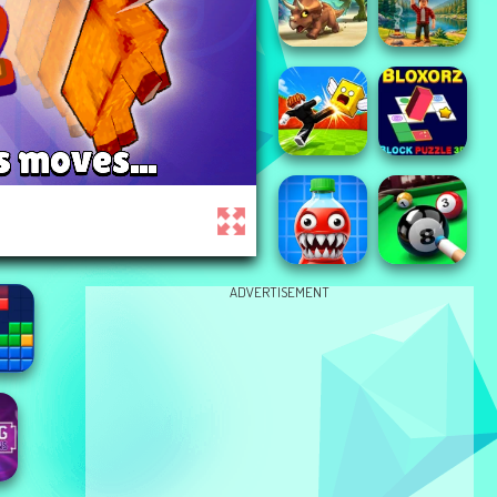
ADVERTISEMENT