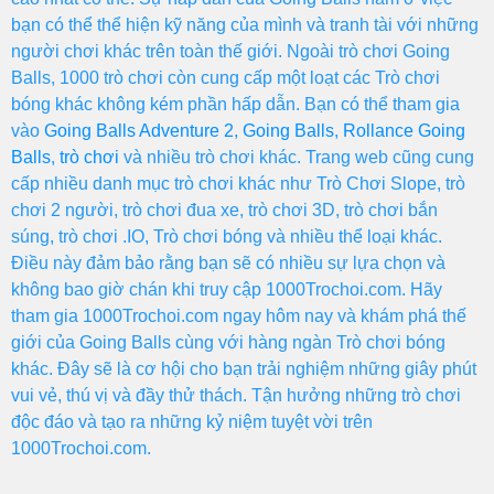
bạn có thể thể hiện kỹ năng của mình và tranh tài với những
người chơi khác trên toàn thế giới. Ngoài trò chơi Going
Balls, 1000 trò chơi còn cung cấp một loạt các Trò chơi
bóng khác không kém phần hấp dẫn. Bạn có thể tham gia
vào
Going Balls Adventure 2
,
Going Balls
,
Rollance Going
Balls
,
trò chơi
và nhiều trò chơi khác. Trang web cũng cung
cấp nhiều danh mục trò chơi khác như Trò Chơi Slope, trò
chơi 2 người, trò chơi đua xe, trò chơi 3D, trò chơi bắn
súng, trò chơi .IO, Trò chơi bóng và nhiều thể loại khác.
Điều này đảm bảo rằng bạn sẽ có nhiều sự lựa chọn và
không bao giờ chán khi truy cập 1000Trochoi.com. Hãy
tham gia 1000Trochoi.com ngay hôm nay và khám phá thế
giới của Going Balls cùng với hàng ngàn Trò chơi bóng
khác. Đây sẽ là cơ hội cho bạn trải nghiệm những giây phút
vui vẻ, thú vị và đầy thử thách. Tận hưởng những trò chơi
độc đáo và tạo ra những kỷ niệm tuyệt vời trên
1000Trochoi.com.