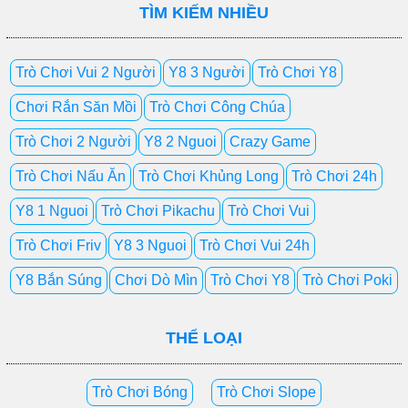
TÌM KIẾM NHIỀU
Trò Chơi Vui 2 Người
Y8 3 Người
Trò Chơi Y8
Chơi Rắn Săn Mồi
Trò Chơi Công Chúa
Trò Chơi 2 Người
Y8 2 Nguoi
Crazy Game
Trò Chơi Nấu Ăn
Trò Chơi Khủng Long
Trò Chơi 24h
Y8 1 Nguoi
Trò Chơi Pikachu
Trò Chơi Vui
Trò Chơi Friv
Y8 3 Nguoi
Trò Chơi Vui 24h
Y8 Bắn Súng
Chơi Dò Mìn
Trò Chơi Y8
Trò Chơi Poki
THỂ LOẠI
Trò Chơi Bóng
Trò Chơi Slope