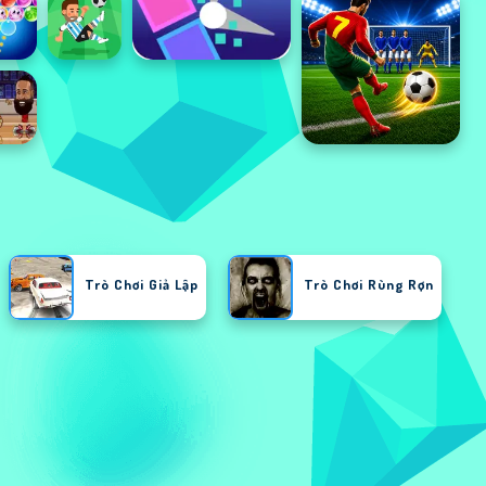
Trò Chơi Giả Lập
Trò Chơi Rùng Rợn