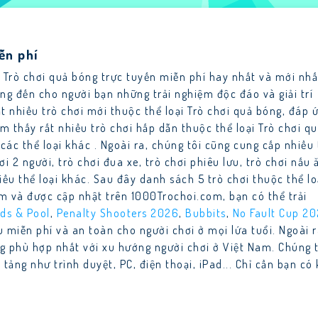
ễn phí
Trò chơi quả bóng trực tuyến miễn phí hay nhất và mới nhấ
g đến cho người bạn những trải nghiệm độc đáo và giải trí
 nhiều trò chơi mới thuộc thể loại Trò chơi quả bóng, đáp 
 thấy rất nhiều trò chơi hấp dẫn thuộc thể loại Trò chơi q
ác thể loại khác . Ngoài ra, chúng tôi cũng cung cấp nhiều 
 2 người, trò chơi đua xe, trò chơi phiêu lưu, trò chơi nấu 
hiều thể loại khác. Sau đây danh sách 5 trò chơi thuộc thể lo
m và được cập nhật trên 1000Trochoi.com, bạn có thể trải
rds & Pool
,
Penalty Shooters 2026
,
Bubbits
,
No Fault Cup 2
u miễn phí và an toàn cho người chơi ở mọi lứa tuổi. Ngoài r
g phù hợp nhất với xu hướng người chơi ở Việt Nam. Chúng 
tảng như trình duyệt, PC, điện thoại, iPad... Chỉ cần bạn có 