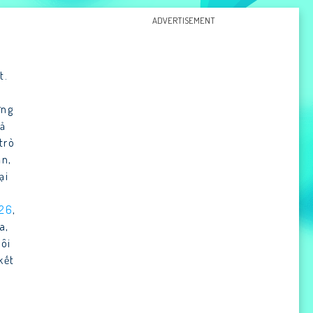
ADVERTISEMENT
t.
ứng
uả
trò
ăn,
ại
026
,
a,
tôi
kết