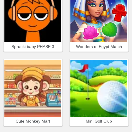
Sprunki baby PHASE 3
Wonders of Egypt Match
Cute Monkey Mart
Mini Golf Club