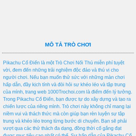
MÔ TẢ TRÒ CHƠI
Pikachu Cổ Điển là một Trò Chơi Nối Thú miễn phí tuyệt
vời, đem đến những trải nghiệm độc đáo và thú vị cho
người chơi. Nếu bạn muốn thử sức với những màn chơi
hấp dẫn, đầy kịch tính và đòi hỏi sự khéo léo và tập trung
của mình, trang web 1000Trochoi.com là điểm đến lý tưởng.
Trong Pikachu Cổ Điển, bạn được tự do xây dựng và tạo ra
chiến lược của riêng mình. Trò chơi này không chỉ mang lại
niềm vui và thách thức mà còn giúp bạn rèn luyện sự tập
trung và khéo léo trong từng bước di chuyển. Bạn sẽ phải
vượt qua các thử thách đa dạng, đồng thời cố gắng đạt
được mục tiêu cao nhất có thể. Sự hấp dẫn của Pikachu Cổ