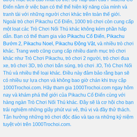
Điển nằm ở việc bạn có thể thể hiện kỹ năng của mình và
tranh tài với những người chơi khác trên toàn thế giới.
Ngoài trò chơi Pikachu Cổ Điển, 1000 trò chơi còn cung cấp
một loạt các Trò Chơi Nối Thú khác không kém phần hấp
dẫn. Bạn có thể tham gia vào
Pikachu Cổ Điển
,
Pikachu
Bướm 2
,
Pikachu Noel
,
Pikachu Động Vật
, và nhiều trò chơi
khác. Trang web cũng cung cấp nhiều danh mục trò chơi
khác như Trò Chơi Pikachu, trò chơi 2 người, trò chơi đua
xe, trò chơi 3D, trò chơi bắn súng, trò chơi .IO, Trò Chơi Nối
Thú và nhiều thể loại khác. Điều này đảm bảo rằng bạn sẽ
có nhiều sự lựa chọn và không bao giờ chán khi truy cập
1000Trochoi.com. Hãy tham gia 1000Trochoi.com ngay hôm
nay và khám phá thế giới của Pikachu Cổ Điển cùng với
hàng ngàn Trò Chơi Nối Thú khác. Đây sẽ là cơ hội cho bạn
trải nghiệm những giây phút vui vẻ, thú vị và đầy thử thách.
Tận hưởng những trò chơi độc đáo và tạo ra những kỷ niệm
tuyệt vời trên 1000Trochoi.com.