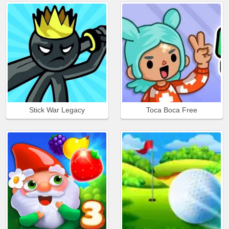
Stick War Legacy
Toca Boca Free