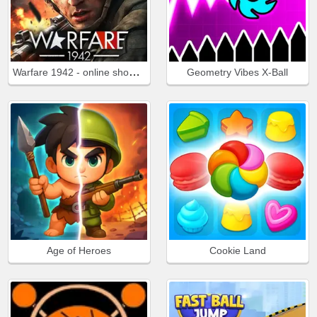
Warfare 1942 - online shooter
Geometry Vibes X-Ball
Age of Heroes
Cookie Land