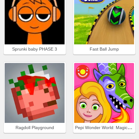
Sprunki baby PHASE 3
Fast Ball Jump
Pepi Wonder World: Magic Isle!
Ragdoll Playground