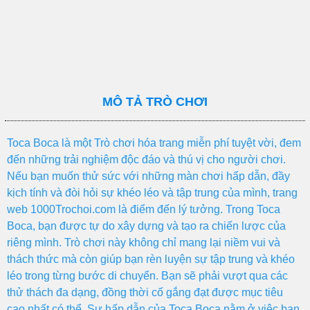
MÔ TẢ TRÒ CHƠI
Toca Boca là một Trò chơi hóa trang miễn phí tuyệt vời, đem
đến những trải nghiệm độc đáo và thú vị cho người chơi.
Nếu bạn muốn thử sức với những màn chơi hấp dẫn, đầy
kịch tính và đòi hỏi sự khéo léo và tập trung của mình, trang
web 1000Trochoi.com là điểm đến lý tưởng. Trong Toca
Boca, bạn được tự do xây dựng và tạo ra chiến lược của
riêng mình. Trò chơi này không chỉ mang lại niềm vui và
thách thức mà còn giúp bạn rèn luyện sự tập trung và khéo
léo trong từng bước di chuyển. Bạn sẽ phải vượt qua các
thử thách đa dạng, đồng thời cố gắng đạt được mục tiêu
cao nhất có thể. Sự hấp dẫn của Toca Boca nằm ở việc bạn