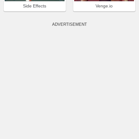
Side Effects
Venge.io
ADVERTISEMENT