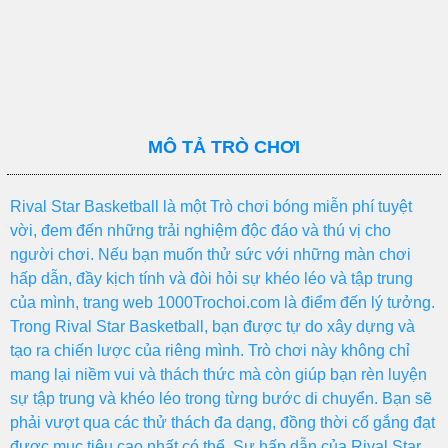
MÔ TẢ TRÒ CHƠI
Rival Star Basketball là một Trò chơi bóng miễn phí tuyệt
vời, đem đến những trải nghiệm độc đáo và thú vị cho
người chơi. Nếu bạn muốn thử sức với những màn chơi
hấp dẫn, đầy kịch tính và đòi hỏi sự khéo léo và tập trung
của mình, trang web 1000Trochoi.com là điểm đến lý tưởng.
Trong Rival Star Basketball, bạn được tự do xây dựng và
tạo ra chiến lược của riêng mình. Trò chơi này không chỉ
mang lại niềm vui và thách thức mà còn giúp bạn rèn luyện
sự tập trung và khéo léo trong từng bước di chuyển. Bạn sẽ
phải vượt qua các thử thách đa dạng, đồng thời cố gắng đạt
được mục tiêu cao nhất có thể. Sự hấp dẫn của Rival Star