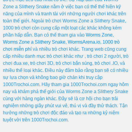
Zone a Slithery Snake nằm ở việc bạn có thể thể hiện kỹ
năng của mình và tranh tài với những người chơi khác trên
toàn thế giới. Ngoài trò chơi Worms Zone a Slithery Snake,
1000 trò chơi còn cung cấp một loạt các khác không kém
phần hấp dẫn. Bạn có thể tham gia vào
Worms Zone
,
Worms Zone a Slithery Snake
,
WormsArena.io
,
1000 trò
chơi miễn phí
và nhiều trò chơi khác. Trang web cũng cung
cấp nhiều danh mục trò chơi khác như , trò chơi 2 người, trò
chơi đua xe, trò chơi 3D, trò chơi bắn súng, trò chơi .IO, và
nhiều thể loại khác. Điều này đảm bảo rằng bạn sẽ có nhiều
sự lựa chọn và không bao giờ chán khi truy cập
1000Trochoi.com. Hãy tham gia 1000Trochoi.com ngay hôm
nay và khám phá thế giới của Worms Zone a Slithery Snake
cùng với hàng ngàn khác. Đây sẽ là cơ hội cho bạn trải
nghiệm những giây phút vui vẻ, thú vị và đầy thử thách. Tận
hưởng những trò chơi độc đáo và tạo ra những kỷ niệm
tuyệt vời trên 1000Trochoi.com.