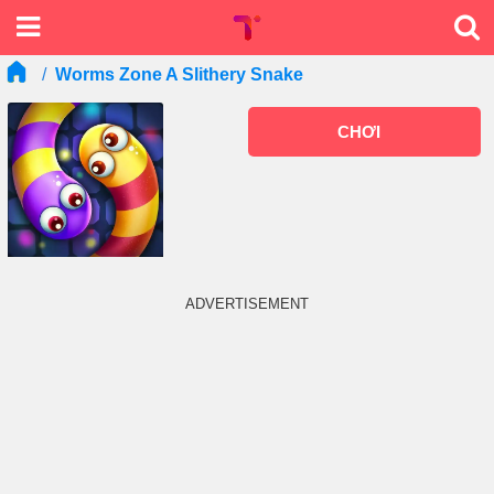
Worms Zone A Slithery Snake
CHƠI
ADVERTISEMENT