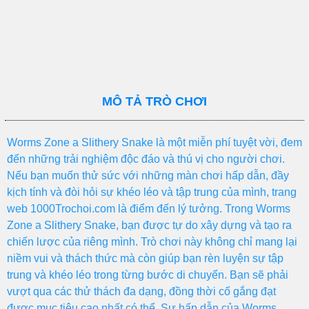
MÔ TẢ TRÒ CHƠI
Worms Zone a Slithery Snake là một miễn phí tuyệt vời, đem
đến những trải nghiệm độc đáo và thú vị cho người chơi.
Nếu bạn muốn thử sức với những màn chơi hấp dẫn, đầy
kịch tính và đòi hỏi sự khéo léo và tập trung của mình, trang
web 1000Trochoi.com là điểm đến lý tưởng. Trong Worms
Zone a Slithery Snake, bạn được tự do xây dựng và tạo ra
chiến lược của riêng mình. Trò chơi này không chỉ mang lại
niềm vui và thách thức mà còn giúp bạn rèn luyện sự tập
trung và khéo léo trong từng bước di chuyển. Bạn sẽ phải
vượt qua các thử thách đa dạng, đồng thời cố gắng đạt
được mục tiêu cao nhất có thể. Sự hấp dẫn của Worms