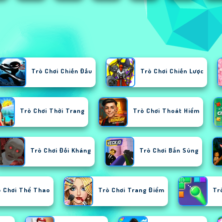
Trò Chơi Chiến Đấu
Trò Chơi Chiến Lược
Trò Chơi Thời Trang
Trò Chơi Thoát Hiểm
Trò Chơi Đối Kháng
Trò Chơi Bắn Súng
ò Chơi Thể Thao
Trò Chơi Trang Điểm
Tr