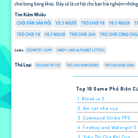
chơi bong bóng khác. Đây sẽ là cơ hội cho bạn trải nghiệm những 
Tìm Kiếm Nhiều
CHƠI RẮN SĂN MỒI
Y8 3 NGƯỜI
TRÒ CHƠI Y8
Y8 3 NGUOI
T
TRÒ CHƠI Y8
Y8 2 NGUOI
TRÒ CHƠI 24H
TRÒ CHƠI CÔNG CHÚ
Links:
GEOMETRY JUMP
CANDY LAND ALPHABET LETTERS
Thể Loại
:
TRÒ CHƠI TRÍ TUỆ
TRÒ CHƠI BONG BÓNG
TRÒ CHƠI BẮN SÚNG
Top 10 Game Phổ Biến C
1. Bloxd.io 2
2. Ám sát nhà vua
3. Command Strike FPS
4. Fireboy and Watergirl 
5. Siêu Thị Của Khỉ Con