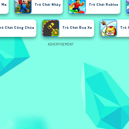
y Ma
Trò Chơi Nhảy
Trò Chơi Roblox
rò Chơi Công Chúa
Trò Chơi Đua Xe
Trò 
ADVERTISEMENT