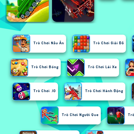
Trò Chơi Nấu Ăn
Trò Chơi Giải Đố
Trò Chơi Bóng
Trò Chơi Lái Xe
Trò Chơi .IO
Trò Chơi Hành Động
Trò Chơi Người Que
Tr