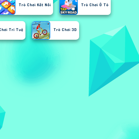
Trò Chơi Kết Nối
Trò Chơi Ô Tô
Chơi Trí Tuệ
Trò Chơi 3D