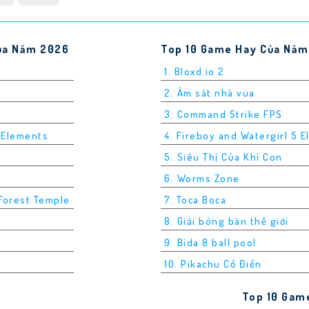
ủa Năm 2026
Top 10 Game Hay Của Năm
1. Bloxd.io 2
2. Ám sát nhà vua
3. Command Strike FPS
5 Elements
4. Fireboy and Watergirl 5 
5. Siêu Thị Của Khỉ Con
6. Worms Zone
 Forest Temple
7. Toca Boca
8. Giải bóng bàn thế giới
9. Bida 8 ball pool
10. Pikachu Cổ Điển
Top 10 Gam