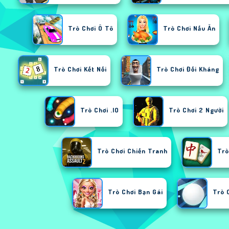
Trò Chơi Ô Tô
Trò Chơi Nấu Ăn
Trò Chơi Kết Nối
Trò Chơi Đối Kháng
Trò Chơi .IO
Trò Chơi 2 Người
Trò Chơi Chiến Tranh
Trò
Trò Chơi Bạn Gái
Trò 