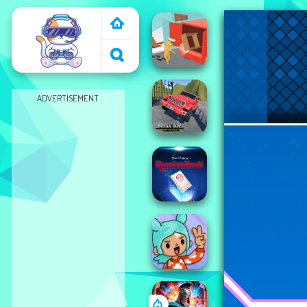
1000 trò chơi miễn
phí
ADVERTISEMENT