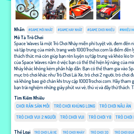
Nhãn
:
#GAME MỚI NHẤT
#GAME HAY NHẤT
#GAME CHƠI NHIỀU
#NHIỀU H
Mô Tả Trò Chơi
Space Waves là một Trò Chơi Nhảy miễn phí tuyệt vời, đem đến nh
và tập trung của mình, trang web 1000Trochoi.com là điểm đến lý
thách thức mà còn giúp bạn rèn luyện sự tập trung và khéo léo t
của Space Waves nằm ở việc bạn có thể thể hiện kỹ năng của mình 
Nhảy khác không kém phần hấp dẫn. Bạn có thể tham gia vào
Sp
mục trò chơi khác như Trò Chơi Lái Xe, trò chơi 2 người, trò chơi đ
và không bao giờ chán khi truy cập 1000Trochoi.com. Hãy tham 
bạn trải nghiệm những giây phút vui vẻ, thú vị và đầy thử thách.
Tìm Kiếm Nhiều
CHƠI RẮN SĂN MỒI
TRÒ CHƠI KHỦNG LONG
TRÒ CHƠI NẤU ĂN
TRÒ CHƠI VUI 2 NGƯỜI
TRÒ CHƠI VUI
TRÒ CHƠI Y8
TRÒ CHƠI
Thể Loại
:
TRÒ CHƠI LÁI XE
TRÒ CHƠI NHẢY
TRÒ CHƠI 3D
TRÒ CHƠI ĐUA