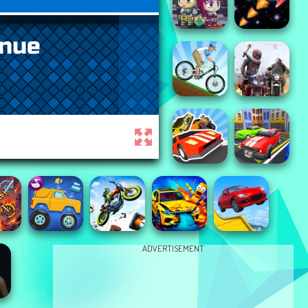
ADVERTISEMENT