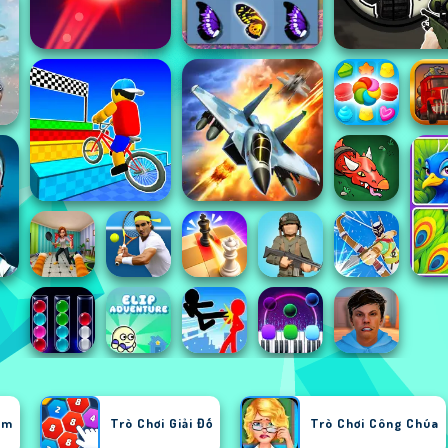
ểm
Trò Chơi Giải Đố
Trò Chơi Công Chúa