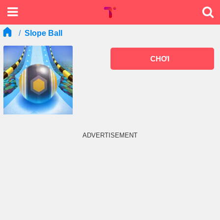
Slope Ball
CHƠI
ADVERTISEMENT