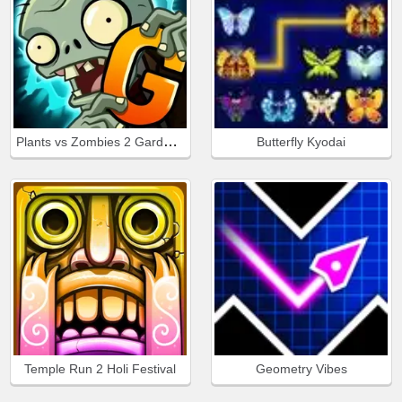
Plants vs Zombies 2 Gardendless
Butterfly Kyodai
Temple Run 2 Holi Festival
Geometry Vibes