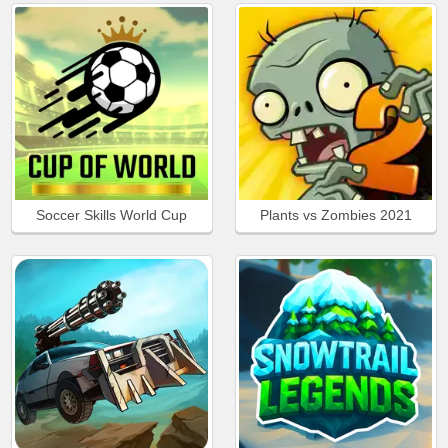
Soccer Skills World Cup
Plants vs Zombies 2021