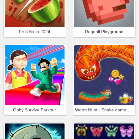
Fruit Ninja 2024
Ragdoll Playground
Worm Hunt - Snake game iO zone
Obby Survive Parkour