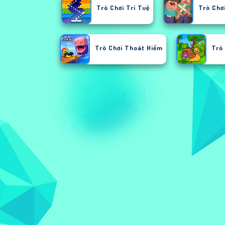
Trò Chơi Trí Tuệ
Trò Chơ
Trò Chơi Thoát Hiểm
Trò 