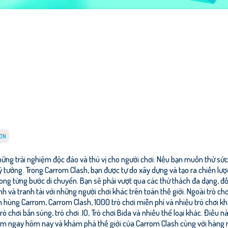
ƠN
ững trải nghiệm độc đáo và thú vị cho người chơi. Nếu bạn muốn thử sức 
tưởng. Trong Carrom Clash, bạn được tự do xây dựng và tạo ra chiến lược
rong từng bước di chuyển. Bạn sẽ phải vượt qua các thử thách đa dạng, đồ
 và tranh tài với những người chơi khác trên toàn thế giới. Ngoài trò chơ
h hùng Carrom
,
Carrom Clash
,
1000 trò chơi miễn phí
và nhiều trò chơi k
 trò chơi bắn súng, trò chơi .IO, Trò chơi Bida và nhiều thể loại khác. Đi
m ngay hôm nay và khám phá thế giới của Carrom Clash cùng với hàng ngà