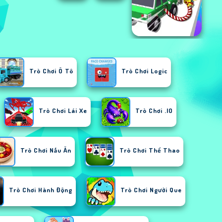
Trò Chơi Ô Tô
Trò Chơi Logic
Trò Chơi Lái Xe
Trò Chơi .IO
Trò Chơi Nấu Ăn
Trò Chơi Thể Thao
Trò Chơi Hành Động
Trò Chơi Người Que