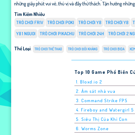
những giây phút vui vẻ, thú vị và đầy thử thách. Tận hưởng những
Tìm Kiếm Nhiều
TRÒ CHƠI FRIV
TRÒ CHƠI POKI
TRÒ CHƠI Y8
TRÒ CHƠI Y8
T
Y8 1 NGUOI
TRÒ CHƠI PIKACHU
TRÒ CHƠI 24H
TRÒ CHƠI 2 NG
Thể Loại
:
TRÒ CHƠI THỂ THAO
TRÒ CHƠI ĐỐI KHÁNG
TRÒ CHƠI BIDA
XEM
Top 10 Game Phổ Biến C
1. Bloxd.io 2
2. Ám sát nhà vua
3. Command Strike FPS
4. Fireboy and Watergirl 
5. Siêu Thị Của Khỉ Con
6. Worms Zone