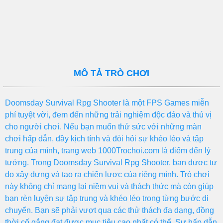
MÔ TẢ TRÒ CHƠI
Doomsday Survival Rpg Shooter là một FPS Games miễn
phí tuyệt vời, đem đến những trải nghiệm độc đáo và thú vị
cho người chơi. Nếu bạn muốn thử sức với những màn
chơi hấp dẫn, đầy kịch tính và đòi hỏi sự khéo léo và tập
trung của mình, trang web 1000Trochoi.com là điểm đến lý
tưởng. Trong Doomsday Survival Rpg Shooter, bạn được tự
do xây dựng và tạo ra chiến lược của riêng mình. Trò chơi
này không chỉ mang lại niềm vui và thách thức mà còn giúp
bạn rèn luyện sự tập trung và khéo léo trong từng bước di
chuyển. Bạn sẽ phải vượt qua các thử thách đa dạng, đồng
thời cố gắng đạt được mục tiêu cao nhất có thể. Sự hấp dẫn