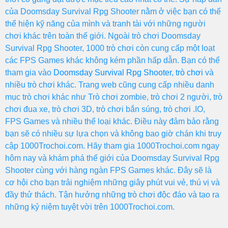
của Doomsday Survival Rpg Shooter nằm ở việc bạn có thể
thể hiện kỹ năng của mình và tranh tài với những người
chơi khác trên toàn thế giới. Ngoài trò chơi Doomsday
Survival Rpg Shooter, 1000 trò chơi còn cung cấp một loạt
các FPS Games khác không kém phần hấp dẫn. Bạn có thể
tham gia vào
Doomsday Survival Rpg Shooter
,
trò chơi
và
nhiều trò chơi khác. Trang web cũng cung cấp nhiều danh
mục trò chơi khác như Trò chơi zombie, trò chơi 2 người, trò
chơi đua xe, trò chơi 3D, trò chơi bắn súng, trò chơi .IO,
FPS Games và nhiều thể loại khác. Điều này đảm bảo rằng
bạn sẽ có nhiều sự lựa chọn và không bao giờ chán khi truy
cập 1000Trochoi.com. Hãy tham gia 1000Trochoi.com ngay
hôm nay và khám phá thế giới của Doomsday Survival Rpg
Shooter cùng với hàng ngàn FPS Games khác. Đây sẽ là
cơ hội cho bạn trải nghiệm những giây phút vui vẻ, thú vị và
đầy thử thách. Tận hưởng những trò chơi độc đáo và tạo ra
những kỷ niệm tuyệt vời trên 1000Trochoi.com.