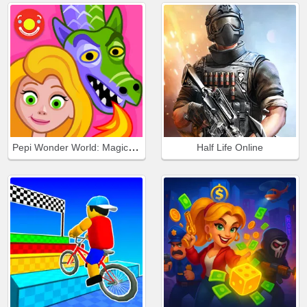
Pepi Wonder World: Magic Isle!
Half Life Online