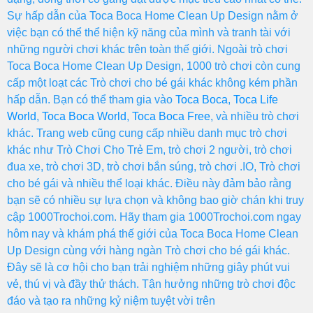
Sự hấp dẫn của Toca Boca Home Clean Up Design nằm ở
việc bạn có thể thể hiện kỹ năng của mình và tranh tài với
những người chơi khác trên toàn thế giới. Ngoài trò chơi
Toca Boca Home Clean Up Design, 1000 trò chơi còn cung
cấp một loạt các Trò chơi cho bé gái khác không kém phần
hấp dẫn. Bạn có thể tham gia vào
Toca Boca
,
Toca Life
World
,
Toca Boca World
,
Toca Boca Free
, và nhiều trò chơi
khác. Trang web cũng cung cấp nhiều danh mục trò chơi
khác như Trò Chơi Cho Trẻ Em, trò chơi 2 người, trò chơi
đua xe, trò chơi 3D, trò chơi bắn súng, trò chơi .IO, Trò chơi
cho bé gái và nhiều thể loại khác. Điều này đảm bảo rằng
bạn sẽ có nhiều sự lựa chọn và không bao giờ chán khi truy
cập 1000Trochoi.com. Hãy tham gia 1000Trochoi.com ngay
hôm nay và khám phá thế giới của Toca Boca Home Clean
Up Design cùng với hàng ngàn Trò chơi cho bé gái khác.
Đây sẽ là cơ hội cho bạn trải nghiệm những giây phút vui
vẻ, thú vị và đầy thử thách. Tận hưởng những trò chơi độc
đáo và tạo ra những kỷ niệm tuyệt vời trên