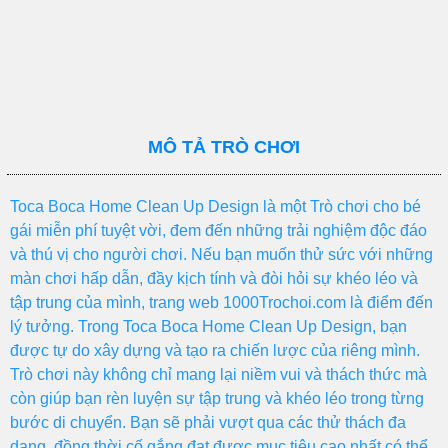
MÔ TẢ TRÒ CHƠI
Toca Boca Home Clean Up Design là một Trò chơi cho bé
gái miễn phí tuyệt vời, đem đến những trải nghiệm độc đáo
và thú vị cho người chơi. Nếu bạn muốn thử sức với những
màn chơi hấp dẫn, đầy kịch tính và đòi hỏi sự khéo léo và
tập trung của mình, trang web 1000Trochoi.com là điểm đến
lý tưởng. Trong Toca Boca Home Clean Up Design, bạn
được tự do xây dựng và tạo ra chiến lược của riêng mình.
Trò chơi này không chỉ mang lại niềm vui và thách thức mà
còn giúp bạn rèn luyện sự tập trung và khéo léo trong từng
bước di chuyển. Bạn sẽ phải vượt qua các thử thách đa
dạng, đồng thời cố gắng đạt được mục tiêu cao nhất có thể.