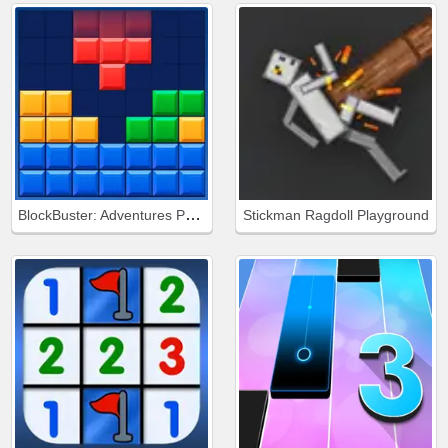
BlockBuster: Adventures Puzzle
Stickman Ragdoll Playground