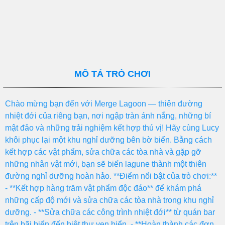
MÔ TẢ TRÒ CHƠI
Chào mừng bạn đến với Merge Lagoon — thiên đường
nhiệt đới của riêng bạn, nơi ngập tràn ánh nắng, những bí
mật đảo và những trải nghiệm kết hợp thú vị! Hãy cùng Lucy
khôi phục lại một khu nghỉ dưỡng bên bờ biển. Bằng cách
kết hợp các vật phẩm, sửa chữa các tòa nhà và gặp gỡ
những nhân vật mới, bạn sẽ biến lagune thành một thiên
đường nghỉ dưỡng hoàn hảo. **Điểm nổi bật của trò chơi:**
- **Kết hợp hàng trăm vật phẩm độc đáo** để khám phá
những cấp độ mới và sửa chữa các tòa nhà trong khu nghỉ
dưỡng. - **Sửa chữa các công trình nhiệt đới** từ quán bar
trên bãi biển đến biệt thự ven biển. - **Hoàn thành các đơn