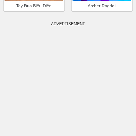
Tay Đua Biểu Diễn
Archer Ragdoll
ADVERTISEMENT