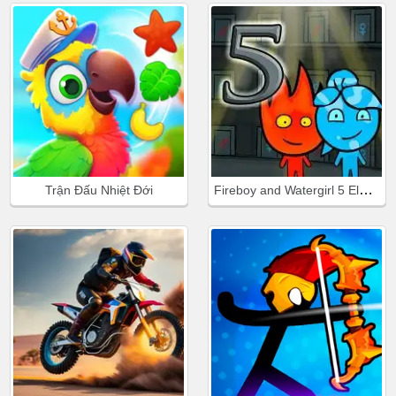
Fireboy and Watergirl 5 Elements
Trận Đấu Nhiệt Đới