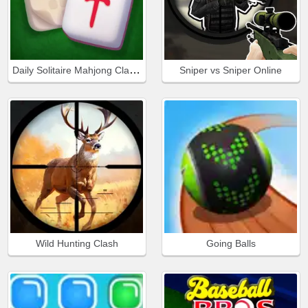
Daily Solitaire Mahjong Classic
Sniper vs Sniper Online
Wild Hunting Clash
Going Balls