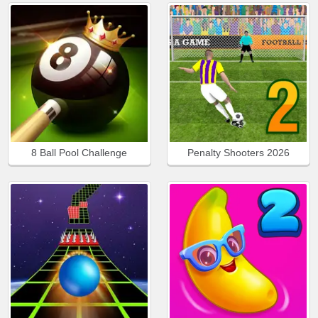
8 Ball Pool Challenge
Penalty Shooters 2026