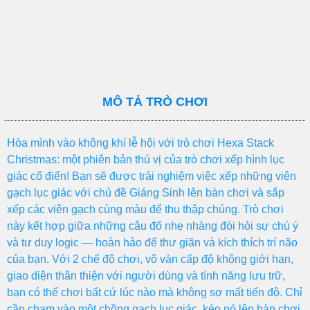
MÔ TẢ TRÒ CHƠI
Hòa mình vào không khí lễ hội với trò chơi Hexa Stack
Christmas: một phiên bản thú vị của trò chơi xếp hình lục
giác cổ điển! Bạn sẽ được trải nghiệm việc xếp những viên
gạch lục giác với chủ đề Giáng Sinh lên bàn chơi và sắp
xếp các viên gạch cùng màu để thu thập chúng. Trò chơi
này kết hợp giữa những câu đố nhẹ nhàng đòi hỏi sự chú ý
và tư duy logic — hoàn hảo để thư giãn và kích thích trí não
của bạn. Với 2 chế độ chơi, vô vàn cấp độ không giới hạn,
giao diện thân thiện với người dùng và tính năng lưu trữ,
bạn có thể chơi bất cứ lúc nào mà không sợ mất tiến độ. Chỉ
cần chạm vào một chồng gạch lục giác, kéo nó lên bàn chơi