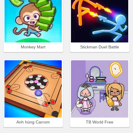
Monkey Mart
Stickman Duel Battle
Anh hùng Carrom
TB World Free