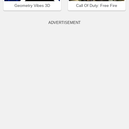
Geometry Vibes 3D
Call Of Duty: Free Fire
ADVERTISEMENT