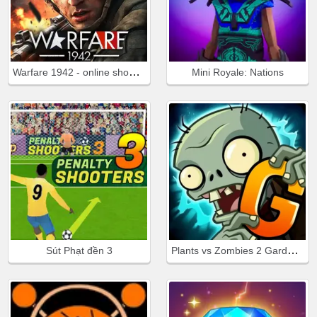
Warfare 1942 - online shooter
Mini Royale: Nations
Plants vs Zombies 2 Gardendless
Sút Phạt đền 3