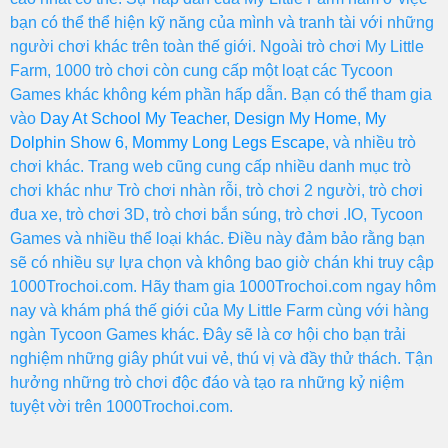
bạn có thể thể hiện kỹ năng của mình và tranh tài với những
người chơi khác trên toàn thế giới. Ngoài trò chơi My Little
Farm, 1000 trò chơi còn cung cấp một loạt các Tycoon
Games khác không kém phần hấp dẫn. Bạn có thể tham gia
vào
Day At School My Teacher
,
Design My Home
,
My
Dolphin Show 6
,
Mommy Long Legs Escape
, và nhiều trò
chơi khác. Trang web cũng cung cấp nhiều danh mục trò
chơi khác như Trò chơi nhàn rỗi, trò chơi 2 người, trò chơi
đua xe, trò chơi 3D, trò chơi bắn súng, trò chơi .IO, Tycoon
Games và nhiều thể loại khác. Điều này đảm bảo rằng bạn
sẽ có nhiều sự lựa chọn và không bao giờ chán khi truy cập
1000Trochoi.com. Hãy tham gia 1000Trochoi.com ngay hôm
nay và khám phá thế giới của My Little Farm cùng với hàng
ngàn Tycoon Games khác. Đây sẽ là cơ hội cho bạn trải
nghiệm những giây phút vui vẻ, thú vị và đầy thử thách. Tận
hưởng những trò chơi độc đáo và tạo ra những kỷ niệm
tuyệt vời trên 1000Trochoi.com.