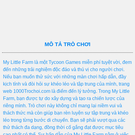
MÔ TẢ TRÒ CHƠI
My Little Farm là một Tycoon Games miễn phí tuyệt vời, đem
đến những trải nghiệm độc đáo và thú vị cho người chơi.
Nếu bạn muốn thử sức với những màn chơi hấp dẫn, đầy
kịch tính và đòi hỏi sự khéo léo và tập trung của mình, trang
web 1000Trochoi.com là điểm đến lý tưởng. Trong My Little
Farm, bạn được tự do xây dựng và tạo ra chiến lược của
riêng mình. Trò chơi này không chỉ mang lại niềm vui và
thách thức mà còn giúp bạn rèn luyện sự tập trung và khéo
léo trong từng bước di chuyển. Bạn sẽ phải vượt qua các
thử thách đa dạng, đồng thời cố gắng đạt được mục tiêu
cao nhất có thể. Sự hấp dẫn của My Little Farm nằm ở việc