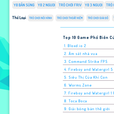
Y8 BẮN SÚNG
Y8 2 NGUOI
TRÒ CHƠI FRIV
Y8 3 NGUOI
TRÒ 
Thể Loại
:
TRÒ CHƠI NỐI HÌNH
TRÒ CHƠI THOÁT HIỂM
TRÒ CHƠI GIẢI ĐỐ
Top 10 Game Phổ Biến C
1. Bloxd.io 2
2. Ám sát nhà vua
3. Command Strike FPS
4. Fireboy and Watergirl 
5. Siêu Thị Của Khỉ Con
6. Worms Zone
7. Fireboy and Watergirl 1
8. Toca Boca
9. Giải bóng bàn thế giới