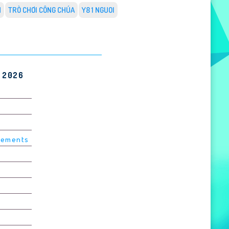
N
TRÒ CHƠI CÔNG CHÚA
Y8 1 NGUOI
 2026
Elements