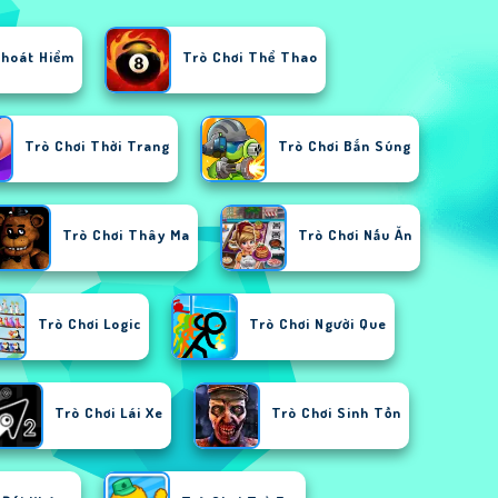
Thoát Hiểm
Trò Chơi Thể Thao
Trò Chơi Thời Trang
Trò Chơi Bắn Súng
Trò Chơi Thây Ma
Trò Chơi Nấu Ăn
Trò Chơi Logic
Trò Chơi Người Que
Trò Chơi Lái Xe
Trò Chơi Sinh Tồn