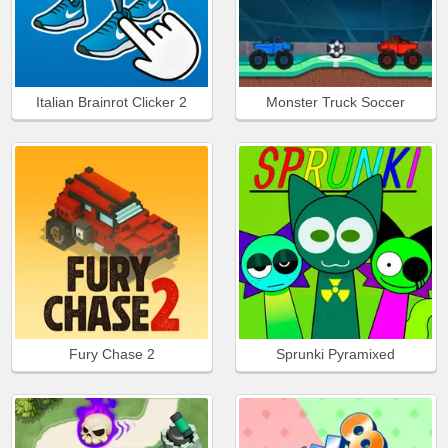
Italian Brainrot Clicker 2
Monster Truck Soccer
Fury Chase 2
Sprunki Pyramixed