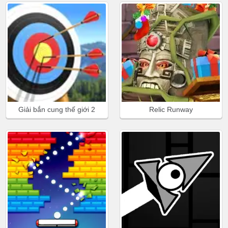
Giải bắn cung thế giới 2
Relic Runway