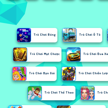
Trò Chơi Bóng
Trò Chơi Ô Tô
Trò Chơi Mạt Chược
Trò Chơi Đua X
Trò Chơi Bạn Gái
Trò Chơi Chiến Lượ
Trò Chơi Thể Thao
Trò Ch