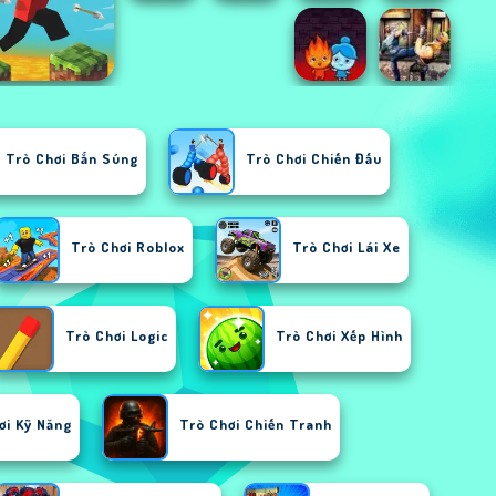
Trò Chơi Bắn Súng
Trò Chơi Chiến Đấu
Trò Chơi Roblox
Trò Chơi Lái Xe
Trò Chơi Logic
Trò Chơi Xếp Hình
ơi Kỹ Năng
Trò Chơi Chiến Tranh