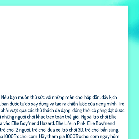
. Nếu bạn muốn thử sức với những màn chơi hấp dẫn, đầy kịch
 bạn được tự do xây dựng và tạo ra chiến lược của riêng mình. Trò
 phải vượt qua các thử thách đa dạng, đồng thời cố gắng đạt được
hững người chơi khác trên toàn thế giới. Ngoài trò chơi Ellie
ia vào
Ellie Boyfriend Hazard
,
Ellie Life in Pink
,
Ellie Boyfriend
ò chơi 2 người, trò chơi đua xe, trò chơi 3D, trò chơi bắn súng,
uy cập 1000Trochoi.com. Hãy tham gia 1000Trochoi.com ngay hôm