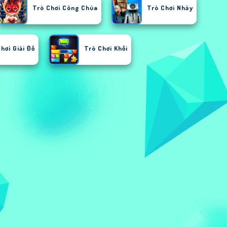
Trò Chơi Công Chúa
Trò Chơi Nhảy
hơi Giải Đố
Trò Chơi Khối