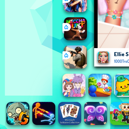
Ellie
1000TroC