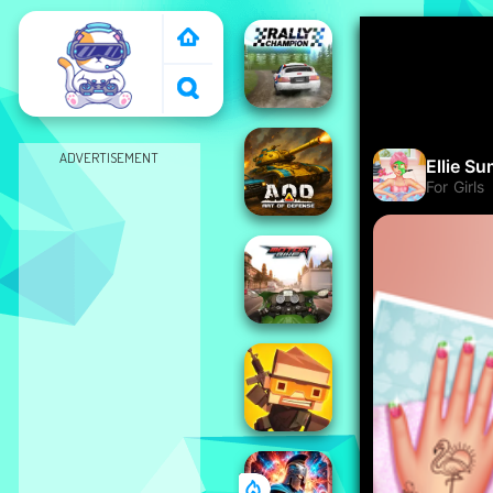
1000 trò chơi miễn
phí
ADVERTISEMENT