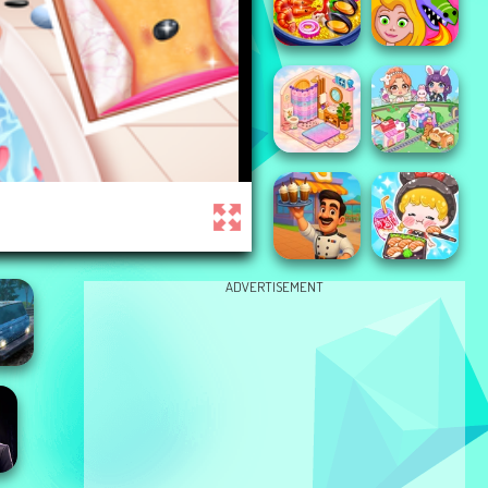
ADVERTISEMENT